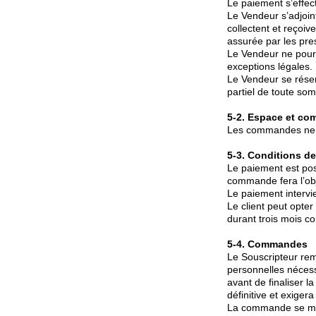
Le paiement s’effec
Le Vendeur s’adjoin
collectent et reçoi
assurée par les pre
Le Vendeur ne pourr
exceptions légales.
Le Vendeur se réser
partiel de toute so
5-2. Espace et com
Les commandes ne né
5-3. Conditions d
Le paiement est pos
commande fera l’obj
Le paiement interv
Le client peut opter
durant trois mois co
5-4. Commandes
Le Souscripteur rem
personnelles nécess
avant de finaliser 
définitive et exiger
La commande se maté