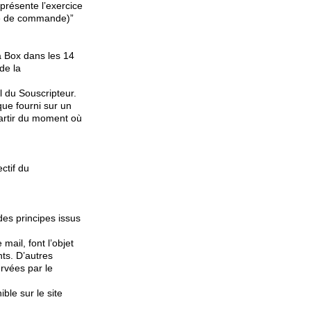
présente l’exercice
te de commande)”
a Box dans les 14
de la
 du Souscripteur.
ue fourni sur un
partir du moment où
ctif du
es principes issus
ail, font l’objet
nts. D’autres
ervées par le
ible sur le site