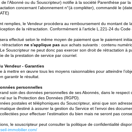
de l’Abonné ou du Souscripteur) notifie à la société Parenthèse par la 
tractation concernant l’abonnement n°(à compléter), commandé le (da
DATE)
ont remplies, le Vendeur procédera au remboursement du montant de l
éception de la rétractation. Conformément à l’article L.221-24 du Code 
era effectué selon le même moyen de paiement que le paiement initial
e rétractation
ne s'applique pas
aux achats suivants : contenu numériq
 Le Souscripteur ne peut donc pas exercer son droit de rétractation à 
tie de la prestation de service par courriel.
du Vendeur - Garanties
e à mettre en œuvre tous les moyens raisonnables pour atteindre l’obje
n garantir le résultat.
données personnelles
rand soin des données personnelles de ses Abonnés, dans le respect d
al sur la Protection des Données (RGPD).
nées postales et téléphoniques du Souscripteur, ainsi que son adresse m
ormatique destiné à assurer la gestion du Service et l’envoi des docume
 collectées pour effectuer l’estimation du bien mais ne seront pas cons
ons, le souscripteur peut consulter la politique de confidentialité dispon
nseil-immobilier.com/