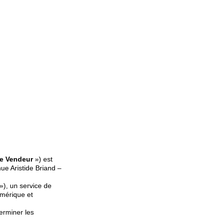
le Vendeur
») est
ue Aristide Briand –
»), un service de
umérique et
erminer les