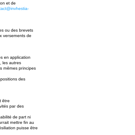
ion et de
tact@invhestia-
ues ou des brevets
aux versements de
es en application
, les autres
 Les mêmes principes
positions des
t être
vités par des
bilité de part ni
rrait mettre fin au
iliation puisse être