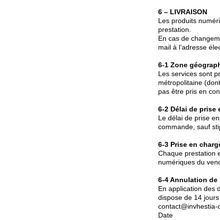
6 – LIVRAISON
Les produits numéri
prestation.
En cas de changemen
mail à l’adresse él
6-1 Zone géograp
Les services sont p
métropolitaine (don
pas être pris en con
6-2 Délai de prise
Le délai de prise e
commande, sauf stip
6-3 Prise en charg
Chaque prestation es
numériques du vende
6-4 Annulation de 
En application des 
dispose de 14 jours
contact@invhestia-c
Date