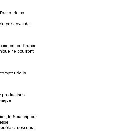
l’achat de sa
ble par envoi de
resse est en France
hique ne pourront
 compter de la
e productions
onique.
ion, le Souscripteur
resse
odèle ci-dessous :