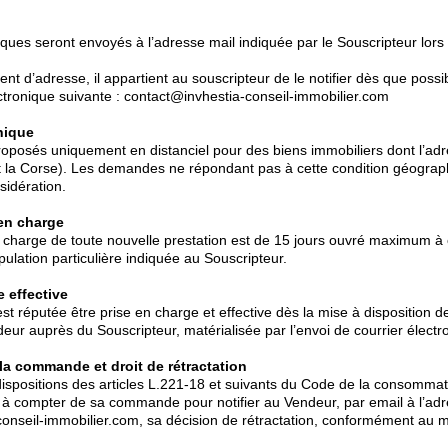
ques seront envoyés à l’adresse mail indiquée par le Souscripteur lors 
t d’adresse, il appartient au souscripteur de le notifier dès que possi
ectronique suivante : contact@invhestia-conseil-immobilier.com
hique
roposés uniquement en distanciel pour des biens immobiliers dont l’ad
t la Corse). Les demandes ne répondant pas à cette condition géograp
sidération.
 en charge
n charge de toute nouvelle prestation est de 15 jours ouvré maximum à
ulation particulière indiquée au Souscripteur.
e effective
t réputée être prise en charge et effective dès la mise à disposition d
ur auprès du Souscripteur, matérialisée par l’envoi de courrier électr
la commande et droit de rétractation
dispositions des articles L.221-18 et suivants du Code de la consommat
 à compter de sa commande pour notifier au Vendeur, par email à l’ad
onseil-immobilier.com, sa décision de rétractation, conformément au m