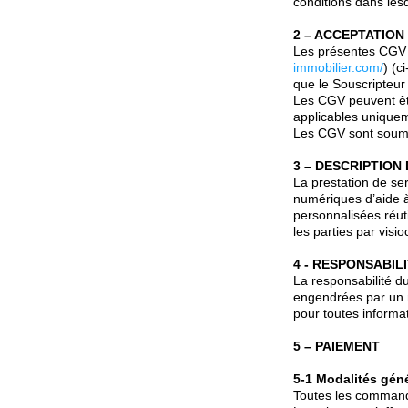
conditions dans les
2 – ACCEPTATION
Les présentes CGV s
immobilier.com/
) (c
que le Souscripteur
Les CGV peuvent êtr
applicables unique
Les CGV sont soumis
3 – DESCRIPTION
La prestation de se
numériques d’aide à
personnalisées réut
les parties par visi
4 - RESPONSABIL
La responsabilité d
engendrées par un m
pour toutes informat
5 – PAIEMENT
5-1 Modalités géné
Toutes les command