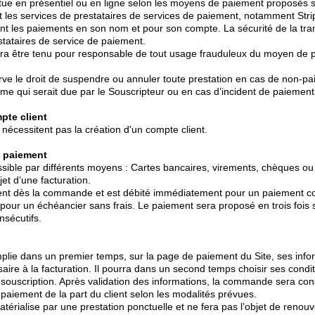
tue en présentiel ou en ligne selon les moyens de paiement proposés s
t les services de prestataires de services de paiement, notamment Stri
vent les paiements en son nom et pour son compte. La sécurité de la tra
stataires de service de paiement.
a être tenu pour responsable de tout usage frauduleux du moyen de pa
ve le droit de suspendre ou annuler toute prestation en cas de non-pa
mme qui serait due par le Souscripteur ou en cas d’incident de paiement
pte client
cessitent pas la création d'un compte client.
e paiement
sible par différents moyens : Cartes bancaires, virements, chèques o
et d’une facturation.
ient dès la commande et est débité immédiatement pour un paiement c
 pour un échéancier sans frais. Le paiement sera proposé en trois fois s
nsécutifs.
plie dans un premier temps, sur la page de paiement du Site, ses info
aire à la facturation. Il pourra dans un second temps choisir ses condi
la souscription. Après validation des informations, la commande sera 
a paiement de la part du client selon les modalités prévues.
rialise par une prestation ponctuelle et ne fera pas l’objet de renouve