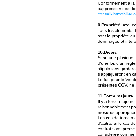
Conformément à la ré
suppression des don
conseil-immobilier.
9.Propriété intelle
Tous les éléments d
sont la propriété d
dommages et intérê
10.Divers
Si ou une plusieurs
d’une loi, d’un règl
stipulations gardero
s’appliqueront en c
Le fait pour le Ven
présentes CGV, ne s
11.Force majeure
Il y a force majeur
raisonnablement prév
mesures appropriées
Les cas de force maj
d’autre. Si le cas d
contrat sans préavi
considérée comme f