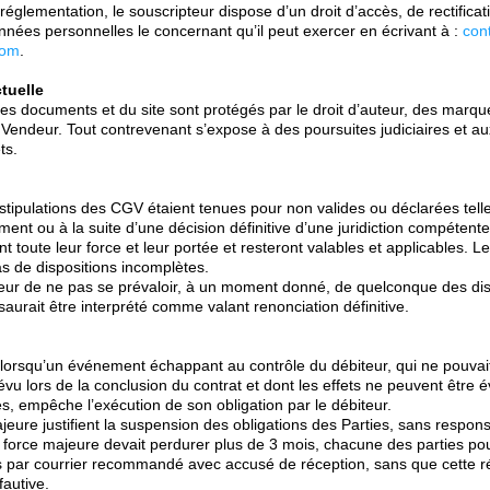
glementation, le souscripteur dispose d’un droit d’accès, de rectificat
nées personnelles le concernant qu’il peut exercer en écrivant à :
con
com
.
ctuelle
es documents et du site sont protégés par le droit d’auteur, des marq
u Vendeur. Tout contrevenant s’expose à des poursuites judiciaires et 
ts.
 stipulations des CGV étaient tenues pour non valides ou déclarées tell
ement ou à la suite d’une décision définitive d’une juridiction compétente
nt toute leur force et leur portée et resteront valables et applicables.
as de dispositions incomplètes.
deur de ne pas se prévaloir, à un moment donné, de quelconque des dis
aurait être interprété comme valant renonciation définitive.
e lorsqu’un événement échappant au contrôle du débiteur, qui ne pouvai
u lors de la conclusion du contrat et dont les effets ne peuvent être é
, empêche l’exécution de son obligation par le débiteur.
eure justifient la suspension des obligations des Parties, sans responsa
e force majeure devait perdurer plus de 3 mois, chacune des parties pou
s par courrier recommandé avec accusé de réception, sans que cette rés
autive.