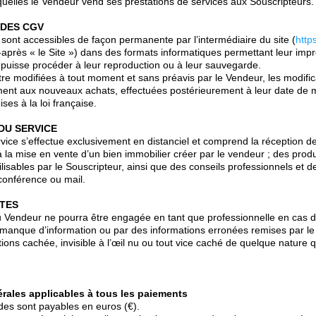
quelles le Vendeur vend ses prestations de services aux Souscripteurs.
 DES CGV
ont accessibles de façon permanente par l’intermédiaire du site (
http
i-après « le Site ») dans des formats informatiques permettant leur imp
 puisse procéder à leur reproduction ou à leur sauvegarde.
e modifiées à tout moment et sans préavis par le Vendeur, les modifica
ment aux nouveaux achats, effectuées postérieurement à leur date de 
es à la loi française.
 DU SERVICE
rvice s’effectue exclusivement en distanciel et comprend la réception d
 la mise en vente d’un bien immobilier créer par le vendeur ; des prod
ilisables par le Souscripteur, ainsi que des conseils professionnels et 
oconférence ou mail.
ITES
u Vendeur ne pourra être engagée en tant que professionnelle en cas d
anque d’information ou par des informations erronées remises par le 
ions cachée, invisible à l’œil nu ou tout vice caché de quelque nature qu’
rales applicables à tous les paiements
es sont payables en euros (€).