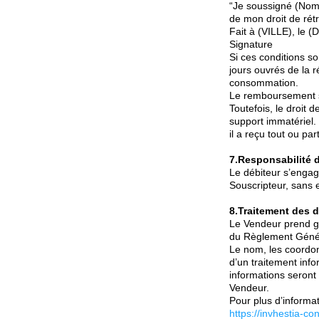
“Je soussigné (Nom 
de mon droit de ré
Fait à (VILLE), le (
Signature
Si ces conditions s
jours ouvrés de la r
consommation.
Le remboursement s
Toutefois, le droit d
support immatériel.
il a reçu tout ou par
7.Responsabilité 
Le débiteur s’engag
Souscripteur, sans e
8.Traitement des 
Le Vendeur prend g
du Règlement Génér
Le nom, les coordon
d’un traitement inf
informations seront
Vendeur.
Pour plus d’informati
https://invhestia-co