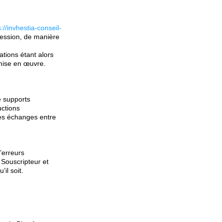
s://invhestia-conseil-
ression, de manière
tions étant alors
mise en œuvre.
e supports
uctions
des échanges entre
’erreurs
Souscripteur et
il soit.